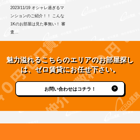
2023/11/19
オシャレ過ぎるマ
ンションのご紹介！！ こんな
1Kのお部屋は見た事無い！ 審
査…
魅力溢れるこちらのエリアのお部屋探し
は、ゼロ賃貸にお任せ下さい。
お問い合わせはコチラ！