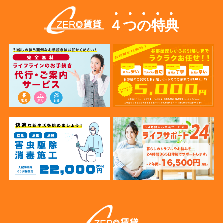
４つの特典